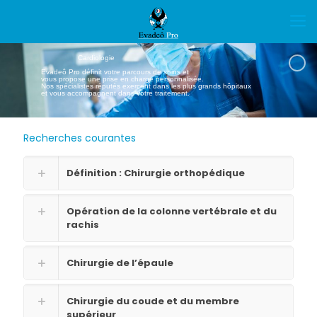
Cardiologie
Evadeô Pro définit votre parcours de soins et
vous propose une prise en charge personnalisée.
Nos spécialistes réputés exercent dans les plus grands hôpitaux
et vous accompagnent dans votre traitement.
Recherches courantes
Définition : Chirurgie orthopédique
Opération de la colonne vertébrale et du
rachis
Chirurgie de l’épaule
Chirurgie du coude et du membre
supérieur